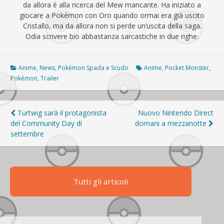
da allora è alla ricerca del Mew mancante. Ha iniziato a
giocare a Pokémon con Oro quando ormai era già uscito
Cristallo, ma da allora non si perde un’uscita della saga.
Odia scrivere bio abbastanza sarcastiche in due righe.
Anime
,
News
,
Pokémon Spada e Scudo
Anime
,
Pocket Monster
,
Pokémon
,
Trailer
Navigazione
Turtwig sarà il protagonista
Nuovo Nintendo Direct
del Community Day di
domani a mezzanotte
articoli
settembre
Tutti gli articoli