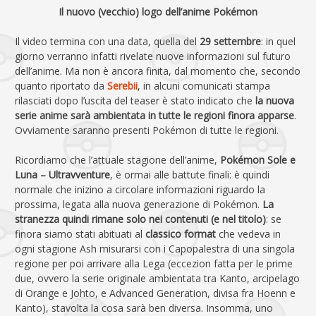
Il nuovo (vecchio) logo dell’anime Pokémon
Il video termina con una data, quella del
29 settembre
: in quel
giorno verranno infatti rivelate nuove informazioni sul futuro
dell’anime. Ma non è ancora finita, dal momento che, secondo
quanto riportato da
Serebii
, in alcuni comunicati stampa
rilasciati dopo l’uscita del teaser è stato indicato che
la nuova
serie anime sarà ambientata in tutte le regioni finora apparse
.
Ovviamente saranno presenti Pokémon di tutte le regioni.
Ricordiamo che l’attuale stagione dell’anime,
Pokémon Sole e
Luna – Ultravventure
, è ormai alle battute finali: è quindi
normale che inizino a circolare informazioni riguardo la
prossima, legata alla nuova generazione di Pokémon.
La
stranezza quindi rimane solo nei contenuti (e nel titolo)
: se
finora siamo stati abituati al
classico format
che vedeva in
ogni stagione Ash misurarsi con i Capopalestra di una singola
regione per poi arrivare alla Lega (eccezion fatta per le prime
due, ovvero la serie originale ambientata tra Kanto, arcipelago
di Orange e Johto, e Advanced Generation, divisa fra Hoenn e
Kanto), stavolta la cosa sarà ben diversa. Insomma, uno