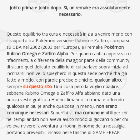
Johto prima e Johto dopo. Sì, un remake era assolutamente
necessario.
Questo equilibrio tra cura e necessità inizia a venire meno con
il rapporto tra Pokémon versione Rubino e Zaffiro, comparsi
su GBA nel 2002 (2003 per l’Europa), e i remake
Pokémon
Rubino Omega e Zaffiro Alpha
. Per quanto abbia apprezzato i
rifacimenti, a differenza della maggior parte della community,
di sicuro quel delicato equilibrio di cui parlavo sopra inizia ad
incrinarsi: non ve lo spiegherò in questa sede perché l’ha già
fatto a modo, con parole precise e ciniche,
qualcun altro
,
sempre
su questo sito
. Una cosa però la voglio ribadire:
sebbene Rubino Omega e Zaffiro Alfa abbiano dato una
nuova veste grafica a Hoenn, limando la trama e offrendo
qualcosa in più (e anche qualcosa in meno),
non erano
comunque necessari
. Superflui sì,
ma comunque utili
per chi
nei tempi andati non aveva avuto modo di giocarci o per chi
voleva rivivere l’avventura a Hoenn in nome della nostalgia,
portando prevedibili incassi nelle tasche di GAME FREAK.