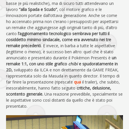
basse (e più realistiche), ma di sicuro tutti attendevano un
lavoro
“alla Spada e Scudo”
, col motore grafico e le
innovazioni portate dall’ottava generazione. Anche se come
ho accennato prima non c’erano i presupposti per aspettarsi
un remake che aggiungesse agli originali tanto di più, d’altro
canto
l’aggiornamento tecnologico sembrava per tutti il
cosiddetto minimo sindacale, come era avvenuto nei tre
remake precedenti
. E invece, in barba a tutte le aspettative
(legittime o meno), è successo ben altro: quel che è stato
annunciato e presentato durante il Pokémon Presents è
un
remake 1:1, con uno stile grafico
chibi
e spudoratamente in
2D,
sviluppato da ILCA e non direttamente da GAME FREAK,
rappresentata solo da Masuda in quanto director. Il tempo di
far finire la presentazione (ripescate
qua
il trailer), che subito,
inesorabilmente, hanno fatto seguito
critiche, delusione,
scontento generale.
Una reazione prevedibile, specialmente se
le aspettative sono così distanti da quello che è stato poi
presentato.