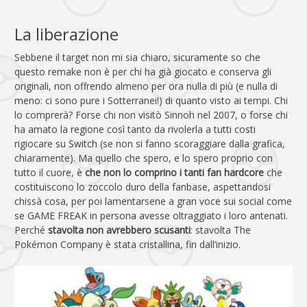
La liberazione
Sebbene il target non mi sia chiaro, sicuramente so che
questo remake non è per chi ha già giocato e conserva gli
originali, non offrendo almeno per ora nulla di più (e nulla di
meno: ci sono pure i Sotterranei!) di quanto visto ai tempi. Chi
lo comprerà? Forse chi non visitò Sinnoh nel 2007, o forse chi
ha amato la regione così tanto da rivolerla a tutti costi
rigiocare su Switch (se non si fanno scoraggiare dalla grafica,
chiaramente). Ma quello che spero, e lo spero proprio con
tutto il cuore, è
che non lo comprino i tanti fan hardcore
che
costituiscono lo zoccolo duro della fanbase, aspettandosi
chissà cosa, per poi lamentarsene a gran voce sui social come
se GAME FREAK in persona avesse oltraggiato i loro antenati.
Perché
stavolta non avrebbero scusanti
: stavolta The
Pokémon Company è stata cristallina, fin dall’inizio.