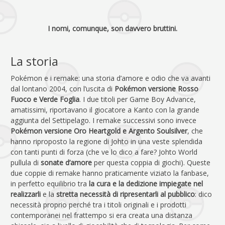
I nomi, comunque, son davvero bruttini.
La storia
Pokémon e i remake: una storia d’amore e odio che va avanti
dal lontano 2004, con l’uscita di
Pokémon versione Rosso
Fuoco e Verde Foglia
. I due titoli per Game Boy Advance,
amatissimi, riportavano il giocatore a Kanto con la grande
aggiunta del Settipelago. I remake successivi sono invece
Pokémon versione Oro Heartgold e Argento Soulsilver
, che
hanno riproposto la regione di Johto in una veste splendida
con tanti punti di forza (che ve lo dico a fare? Johto World
pullula di
sonate d’amore
per questa coppia di giochi). Queste
due coppie di remake hanno praticamente viziato la fanbase,
in perfetto equilibrio tra
la cura e la dedizione impiegate nel
realizzarli
e la
stretta necessità di ripresentarli al pubblico
: dico
necessità proprio perché tra i titoli originali e i prodotti
contemporanei nel frattempo si era creata una distanza