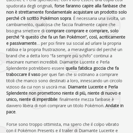
spudorata degli originali,
forse faranno capire alla fanbase che
non è strettamente fondamentale acquistare un prodotto solo
perché c’è scritto Pokémon sopra
. È necessaria una svolta, un
cambiamento, qualcosa che faccia finalmente capire che
bisogna smettere di
comprare comprare e comprare, solo
perché “è questo che fa un fan Pokémon”, così, acriticamente
e passivamente
… per poi finire sui social ad urlare la propria
rabbia e la propria frustrazione, a meravigliarsi del perché un
brand che a detta loro “fa sempre più schifo” continui a
macinare numeri incredibili. Diamante Lucente e Perla
Splendente potrebbero essere
quella fatidica goccia che fa
traboccare il vaso
per quei fan che si ostinano a comprare
titoli che manco sono destinati a loro, innescando un circolo
vizioso da cui non si uscirà mai.
Diamante Lucente e Perla
Splendente non promettono niente di più, niente di nuovo e
unico, niente di imperdibile
: finalmente mezza fanbase è
davvero libera di non comprare un titolo Pokémon.
Andate in
pace
.
Forse sono troppo ottimista, ma spero che il colpo vibrato
con il Pokémon Presents e il trailer di Diamante Lucente e