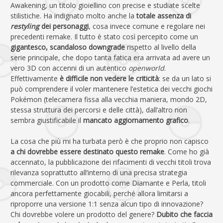
Awakening, un titolo gioiellino con precise e studiate scelte
stilistiche. Ha indignato molto anche la
totale assenza di
restyling
dei personaggi
, cosa invece comune e regolare nei
precedenti remake. Il tutto è stato così percepito come un
gigantesco, scandaloso downgrade
rispetto al livello della
serie principale, che dopo tanta fatica era arrivata ad avere un
vero 3D con accenni di un autentico
openworld
.
Effettivamente
è difficile non vedere le criticità
: se da un lato si
può comprendere il voler mantenere l’estetica dei vecchi giochi
Pokémon (telecamera fissa alla vecchia maniera, mondo 2D,
stessa struttura dei percorsi e delle città), dall’altro non
sembra giustificabile il
mancato aggiornamento grafico
.
La cosa che più mi ha turbata però è che proprio non capisco
a chi dovrebbe essere destinato questo remake
. Come ho già
accennato, la pubblicazione dei rifacimenti di vecchi titoli trova
rilevanza soprattutto all’interno di una precisa strategia
commerciale. Con un prodotto come Diamante e Perla, titoli
ancora perfettamente giocabili, perché allora limitarsi a
riproporre una versione 1:1 senza alcun tipo di innovazione?
Chi dovrebbe volere un prodotto del genere?
Dubito che faccia