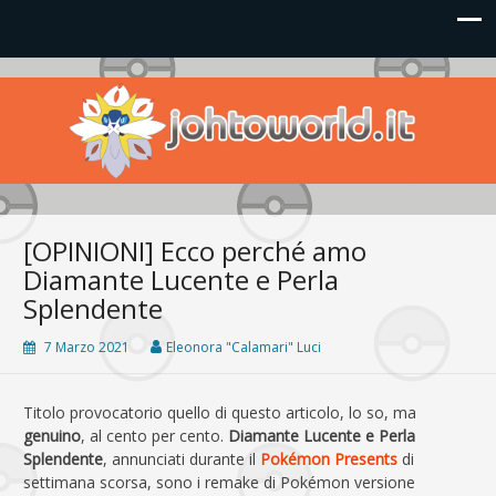
Johto World
Le novità più frizzanti dall'universo Pokémon e Nintendo
[OPINIONI] Ecco perché amo
Diamante Lucente e Perla
Splendente
7 Marzo 2021
Eleonora "Calamari" Luci
Titolo provocatorio quello di questo articolo, lo so, ma
genuino
, al cento per cento.
Diamante Lucente e Perla
Splendente
, annunciati durante il
Pokémon Presents
di
settimana scorsa, sono i remake di Pokémon versione