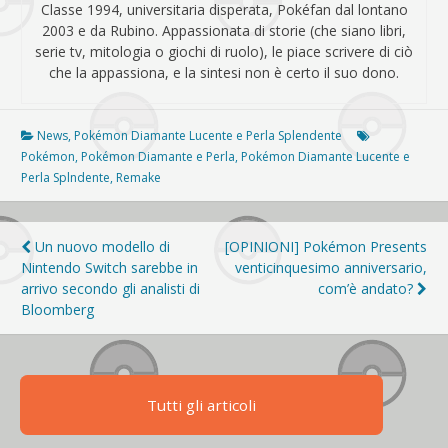
Classe 1994, universitaria disperata, Pokéfan dal lontano
2003 e da Rubino. Appassionata di storie (che siano libri,
serie tv, mitologia o giochi di ruolo), le piace scrivere di ciò
che la appassiona, e la sintesi non è certo il suo dono.
News
,
Pokémon Diamante Lucente e Perla Splendente
Pokémon
,
Pokémon Diamante e Perla
,
Pokémon Diamante Lucente e
Perla Splndente
,
Remake
Navigazione
Un nuovo modello di
[OPINIONI] Pokémon Presents
Nintendo Switch sarebbe in
venticinquesimo anniversario,
articoli
arrivo secondo gli analisti di
com’è andato?
Bloomberg
Tutti gli articoli