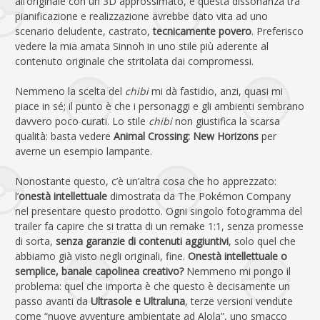
all’originale con un 3D approssimato, e questa dissonanza tra
pianificazione e realizzazione avrebbe dato vita ad uno
scenario deludente, castrato,
tecnicamente povero
. Preferisco
vedere la mia amata Sinnoh in uno stile più aderente al
contenuto originale che stritolata dai compromessi.
Nemmeno la scelta del
chibi
mi dà fastidio, anzi, quasi mi
piace in sé; il punto è che i personaggi e gli ambienti sembrano
davvero poco curati. Lo stile
chibi
non giustifica la scarsa
qualità: basta vedere
Animal Crossing: New Horizons
per
averne un esempio lampante.
Nonostante questo, c’è un’altra cosa che ho apprezzato:
l’
onestà intellettuale
dimostrata da The Pokémon Company
nel presentare questo prodotto. Ogni singolo fotogramma del
trailer fa capire che si tratta di un remake 1:1, senza promesse
di sorta,
senza garanzie di contenuti aggiuntivi
, solo quel che
abbiamo già visto negli originali, fine.
Onestà intellettuale o
semplice, banale capolinea creativo?
Nemmeno mi pongo il
problema: quel che importa è che questo è decisamente un
passo avanti da
Ultrasole e Ultraluna
, terze versioni vendute
come “nuove avventure ambientate ad Alola”, uno smacco