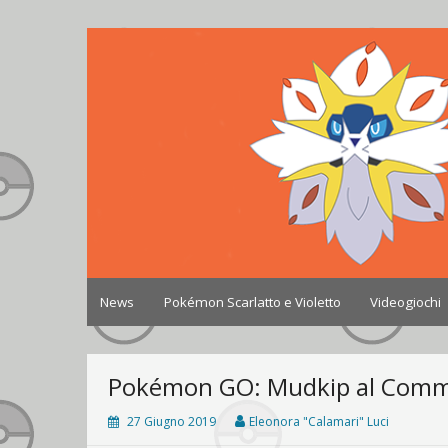
Skip
to
Johto World
Le novità più frizzanti dall'universo Pokémon e 
content
News
Pokémon Scarlatto e Violetto
Videogiochi
Pokémon GO: Mudkip al Commu
27 Giugno 2019
Eleonora "Calamari" Luci