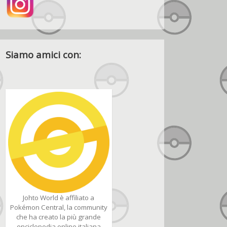
Siamo amici con:
Johto World è affiliato a
Pokémon Central, la community
che ha creato la più grande
enciclopedia online italiana