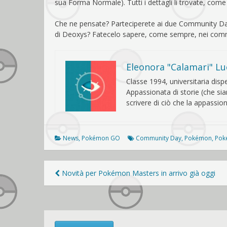
sua Forma Normale). Tutti i dettagli li trovate, com
Che ne pensate? Parteciperete ai due Community Day e 
di Deoxys? Fatecelo sapere, come sempre, nei com
Eleonora "Calamari" Lu
Classe 1994, universitaria dis
Appassionata di storie (che siano
scrivere di ciò che la appassion
News
,
Pokémon GO
Community Day
,
Pokémon
,
Pok
Navigazione
Novità per Pokémon Masters in arrivo già oggi
articoli