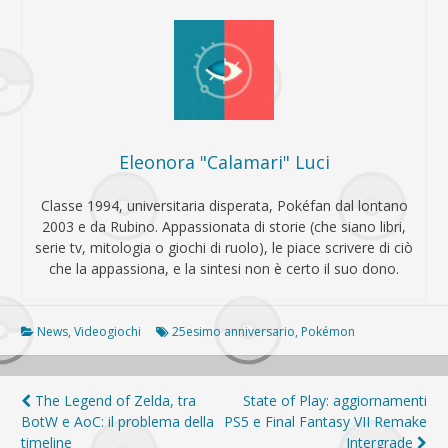
Eleonora "Calamari" Luci
Classe 1994, universitaria disperata, Pokéfan dal lontano
2003 e da Rubino. Appassionata di storie (che siano libri,
serie tv, mitologia o giochi di ruolo), le piace scrivere di ciò
che la appassiona, e la sintesi non è certo il suo dono.
News
,
Videogiochi
25esimo anniversario
,
Pokémon
Navigazione
The Legend of Zelda, tra
State of Play: aggiornamenti
BotW e AoC: il problema della
PS5 e Final Fantasy VII Remake
articoli
timeline
Intergrade