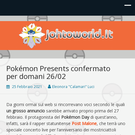
Johto World
Le novità più frizzanti dall'universo Pokémon e Nintendo
Pokémon Presents confermato
per domani 26/02
25 Febbraio 2021
Eleonora "Calamari" Luci
Da giorni ormai sul web si rincorrevano voci secondo le quali
un grosso annuncio
sarebbe arrivato proprio prima del 27
febbraio. Il protagonista del
Pokémon Day
di quest’anno,
infatti, sarà il rapper statunitense
Post Malone
, che terrà uno
speciale concerto live per l’anniversario dei mostriciattoli