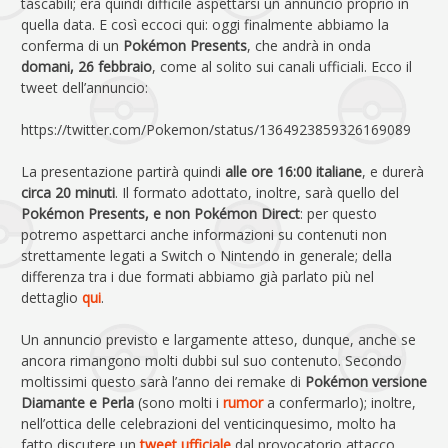
tascabili; era quindi difficile aspettarsi un annuncio proprio in
quella data. E così eccoci qui: oggi finalmente abbiamo la
conferma di un
Pokémon Presents
, che andrà in onda
domani, 26 febbraio
, come al solito sui canali ufficiali. Ecco il
tweet dell’annuncio:
https://twitter.com/Pokemon/status/1364923859326169089
La presentazione partirà quindi
alle ore 16:00 italiane
, e durerà
circa 20 minuti
. Il formato adottato, inoltre, sarà quello del
Pokémon Presents, e non Pokémon Direct
: per questo
potremo aspettarci anche informazioni su contenuti non
strettamente legati a Switch o Nintendo in generale; della
differenza tra i due formati abbiamo già parlato più nel
dettaglio
qui
.
Un annuncio previsto e largamente atteso, dunque, anche se
ancora rimangono molti dubbi sul suo contenuto. Secondo
moltissimi questo sarà l’anno dei remake di
Pokémon versione
Diamante e Perla
(sono molti i
rumor
a confermarlo); inoltre,
nell’ottica delle celebrazioni del venticinquesimo, molto ha
fatto discutere un
tweet ufficiale
dal provocatorio attacco