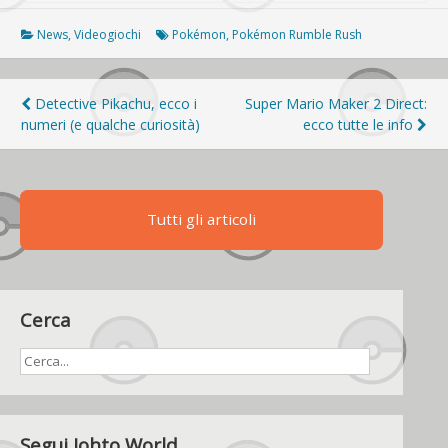
News
,
Videogiochi
Pokémon
,
Pokémon Rumble Rush
Navigazione
Detective Pikachu, ecco i
Super Mario Maker 2 Direct:
numeri (e qualche curiosità)
ecco tutte le info
articoli
Tutti gli articoli
Cerca
Segui Johto World