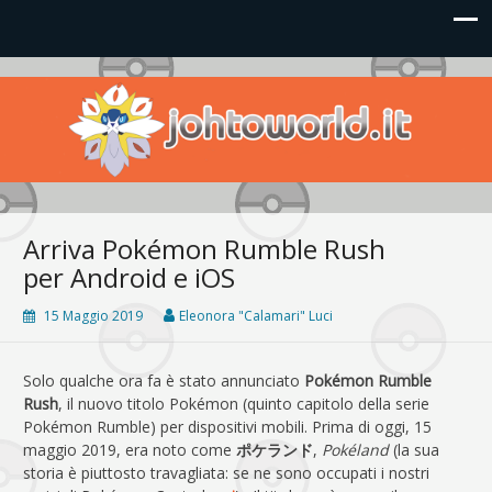
Johto World
Le novità più frizzanti dall'universo Pokémon e Nintendo
Arriva Pokémon Rumble Rush
per Android e iOS
15 Maggio 2019
Eleonora "Calamari" Luci
Solo qualche ora fa è stato annunciato
Pokémon Rumble
Rush
, il nuovo titolo Pokémon (quinto capitolo della serie
Pokémon Rumble) per dispositivi mobili. Prima di oggi, 15
maggio 2019, era noto come
ポケランド
,
Pokéland
(la sua
storia è piuttosto travagliata: se ne sono occupati i nostri