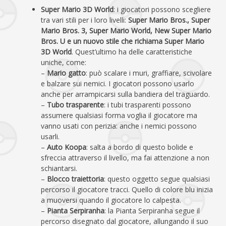
Super Mario 3D World
: i giocatori possono scegliere
tra vari stili per i loro livelli:
Super Mario Bros., Super
Mario Bros. 3, Super Mario World, New Super Mario
Bros. U e un nuovo stile che richiama Super Mario
3D World
. Quest’ultimo ha delle caratteristiche
uniche, come:
–
Mario gatto
: può scalare i muri, graffiare, scivolare
e balzare sui nemici. I giocatori possono usarlo
anche per arrampicarsi sulla bandiera del traguardo.
–
Tubo trasparente
: i tubi trasparenti possono
assumere qualsiasi forma voglia il giocatore ma
vanno usati con perizia: anche i nemici possono
usarli.
–
Auto Koopa
: salta a bordo di questo bolide e
sfreccia attraverso il livello, ma fai attenzione a non
schiantarsi.
–
Blocco traiettoria
: questo oggetto segue qualsiasi
percorso il giocatore tracci. Quello di colore blu inizia
a muoversi quando il giocatore lo calpesta.
–
Pianta Serpiranha
: la Pianta Serpiranha segue il
percorso disegnato dal giocatore, allungando il suo