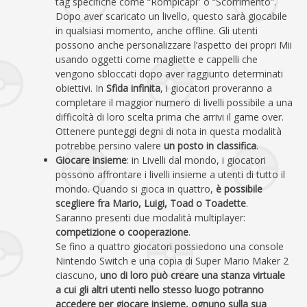
tag specifiche come “Rompicapi” o “Scorrimento”.
Dopo aver scaricato un livello, questo sarà giocabile
in qualsiasi momento, anche offline. Gli utenti
possono anche personalizzare l’aspetto dei propri Mii
usando oggetti come magliette e cappelli che
vengono sbloccati dopo aver raggiunto determinati
obiettivi. In
Sfida infinita
, i giocatori proveranno a
completare il maggior numero di livelli possibile a una
difficoltà di loro scelta prima che arrivi il game over.
Ottenere punteggi degni di nota in questa modalità
potrebbe persino valere
un posto in classifica
.
Giocare insieme
: in Livelli dal mondo, i giocatori
possono affrontare i livelli insieme a utenti di tutto il
mondo. Quando si gioca in quattro,
è possibile
scegliere fra Mario, Luigi, Toad o Toadette
.
Saranno presenti due modalità multiplayer:
competizione o cooperazione
.
Se fino a quattro giocatori possiedono una console
Nintendo Switch e una copia di Super Mario Maker 2
ciascuno,
uno di loro può creare una stanza virtuale
a cui gli altri utenti nello stesso luogo potranno
accedere per giocare insieme, ognuno sulla sua