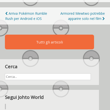
Navigazione
Arriva Pokémon Rumble
Armored Mewtwo potrebbe
Rush per Android e iOS
apparire solo nel film
articoli
Tutti gli articoli
Cerca
Segui Johto World