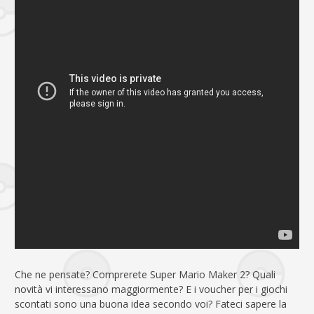
Che ne pensate? Comprerete Super Mario Maker 2? Quali
novità vi interessano maggiormente? E i voucher per i giochi
scontati sono una buona idea secondo voi? Fateci sapere la