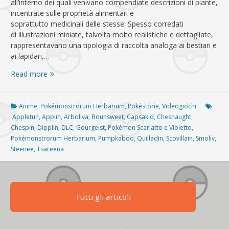
all’interno dei quali venivano compendiate descrizioni di piante,
incentrate sulle proprietà alimentari e
soprattutto medicinali delle stesse. Spesso corredati
di illustrazioni miniate, talvolta molto realistiche e dettagliate,
rappresentavano una tipologia di raccolta analoga ai bestiari e
ai lapidari,…
Pokémonstrorum
Read more
Herbarium
–
Pokémonstra
Anime
,
Pokémonstrorum Herbarium
,
Pokéstorie
,
Videogiochi
edibilia
Appletun
,
Applin
,
Arboliva
,
Bounsweet
,
Capsakid
,
Chesnaught
,
II
Chespin
,
Dipplin
,
DLC
,
Gourgeist
,
Pokémon Scarlatto e Violetto
,
Pokémonstrorum Herbarium
,
Pumpkaboo
,
Quilladin
,
Scovillain
,
Smoliv
,
Steenee
,
Tsareena
Tutti gli articoli