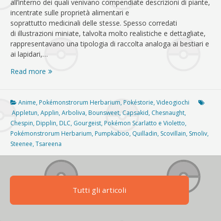
all’interno dei quali venivano compendiate descrizioni di piante,
incentrate sulle proprietà alimentari e
soprattutto medicinali delle stesse. Spesso corredati
di illustrazioni miniate, talvolta molto realistiche e dettagliate,
rappresentavano una tipologia di raccolta analoga ai bestiari e
ai lapidari,…
Pokémonstrorum
Read more
Herbarium
–
Pokémonstra
Anime
,
Pokémonstrorum Herbarium
,
Pokéstorie
,
Videogiochi
edibilia
Appletun
,
Applin
,
Arboliva
,
Bounsweet
,
Capsakid
,
Chesnaught
,
II
Chespin
,
Dipplin
,
DLC
,
Gourgeist
,
Pokémon Scarlatto e Violetto
,
Pokémonstrorum Herbarium
,
Pumpkaboo
,
Quilladin
,
Scovillain
,
Smoliv
,
Steenee
,
Tsareena
Tutti gli articoli