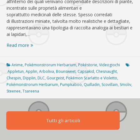
all’interno dei quali venivano compendiate descrizioni di piante,
incentrate sulle proprietà alimentari e
soprattutto medicinali delle stesse. Spesso corredati
di illustrazioni miniate, talvolta molto realistiche e dettagliate,
rappresentavano una tipologia di raccolta analoga ai bestiari e
ai lapidari,…
Pokémonstrorum
Read more
Herbarium
–
Pokémonstra
Anime
,
Pokémonstrorum Herbarium
,
Pokéstorie
,
Videogiochi
edibilia
Appletun
,
Applin
,
Arboliva
,
Bounsweet
,
Capsakid
,
Chesnaught
,
II
Chespin
,
Dipplin
,
DLC
,
Gourgeist
,
Pokémon Scarlatto e Violetto
,
Pokémonstrorum Herbarium
,
Pumpkaboo
,
Quilladin
,
Scovillain
,
Smoliv
,
Steenee
,
Tsareena
Tutti gli articoli