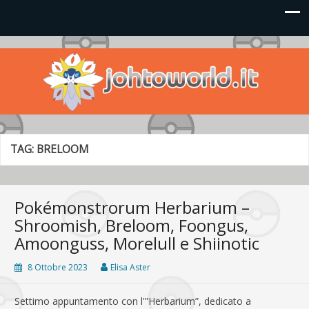
Johto World
Le novità più frizzanti dall'universo Pokémon e Nintendo
TAG:
BRELOOM
Pokémonstrorum Herbarium –
Shroomish, Breloom, Foongus,
Amoonguss, Morelull e Shiinotic
8 Ottobre 2023
Elisa Aster
Settimo appuntamento con l'”Herbarium”, dedicato a