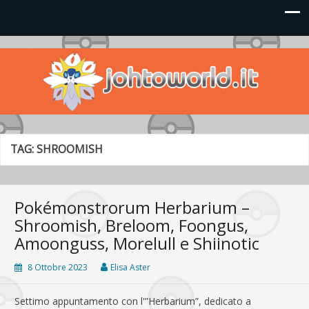
Johto World
Le novità più frizzanti dall'universo Pokémon e Nintendo
TAG:
SHROOMISH
Pokémonstrorum Herbarium –
Shroomish, Breloom, Foongus,
Amoonguss, Morelull e Shiinotic
8 Ottobre 2023
Elisa Aster
Settimo appuntamento con l'”Herbarium”, dedicato a