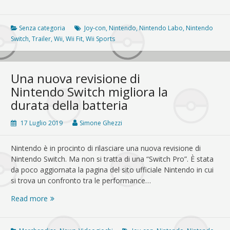
nuova
esperienza
di
Senza categoria
Joy-con
,
Nintendo
,
Nintendo Labo
,
Nintendo
gioco
Switch
,
Trailer
,
Wii
,
Wii Fit
,
Wii Sports
per
Nintendo
Switch?
Una nuova revisione di
Nintendo Switch migliora la
durata della batteria
17 Luglio 2019
Simone Ghezzi
Nintendo è in procinto di rilasciare una nuova revisione di
Nintendo Switch. Ma non si tratta di una “Switch Pro”. È stata
da poco aggiornata la pagina del sito ufficiale Nintendo in cui
si trova un confronto tra le performance…
Una
Read more
nuova
revisione