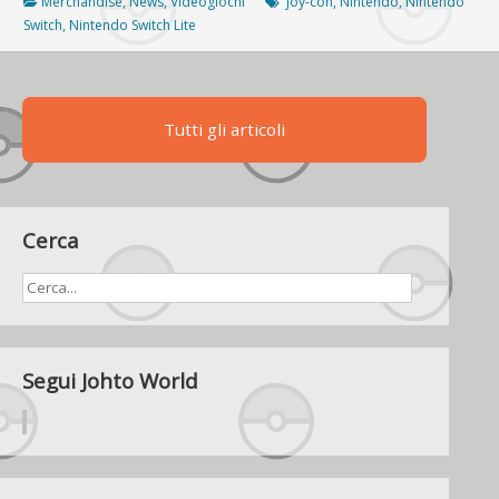
di
Merchandise
,
News
,
Videogiochi
Joy-con
,
Nintendo
,
Nintendo
Nintendo
Switch
,
Nintendo Switch Lite
Switch
migliora
la
durata
Tutti gli articoli
della
batteria
Cerca
Segui Johto World