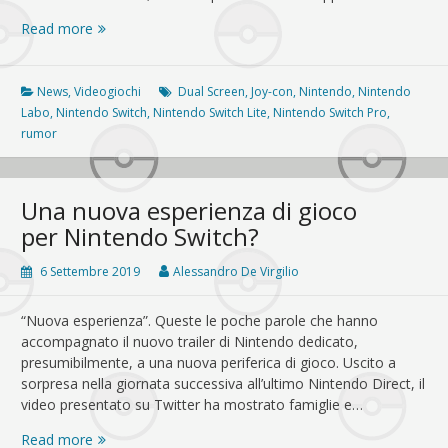
Nintendo
Read more
Switch:
in
arrivo
News
,
Videogiochi
Dual Screen
,
Joy-con
,
Nintendo
,
Nintendo
una
Labo
,
Nintendo Switch
,
Nintendo Switch Lite
,
Nintendo Switch Pro
,
nuova
rumor
versione?
Una nuova esperienza di gioco
per Nintendo Switch?
6 Settembre 2019
Alessandro De Virgilio
“Nuova esperienza”. Queste le poche parole che hanno
accompagnato il nuovo trailer di Nintendo dedicato,
presumibilmente, a una nuova periferica di gioco. Uscito a
sorpresa nella giornata successiva all’ultimo Nintendo Direct, il
video presentato su Twitter ha mostrato famiglie e…
Una
Read more