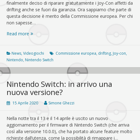
finalmente deciso di riparare gratuitamente i Joy-Con affetti da
drifting anche se fuori da garanzia. Ora sappiamo che parte di
questa decisione è merito della Commissione europea. Per chi
non sapesse…
La
Read more
Commissione
Europea
ha
News
,
Videogiochi
Commissione europea
,
drifting
,
Joy-con
,
chiesto
Nintendo
,
Nintendo Switch
a
Nintendo
di
Nintendo Switch: in arrivo una
riparare
nuova versione?
i
Joy-
15 Aprile 2020
Simone Ghezzi
Con
affetti
Nella notte tra il 13 e il 14 aprile è uscito un nuovo
da
aggiornamento per il firmware di Nintendo Switch (che arriva
drifting
così alla versione 10.0.0), che ha portato alcune feature molto
richieste dall’utenza, come la possibilità di rimappare i…