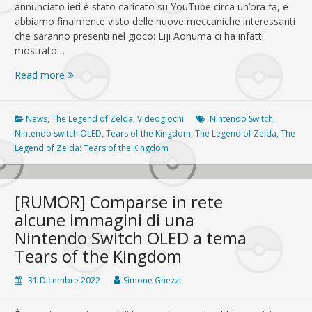
annunciato ieri è stato caricato su YouTube circa un’ora fa, e
abbiamo finalmente visto delle nuove meccaniche interessanti
che saranno presenti nel gioco: Eiji Aonuma ci ha infatti
mostrato…
Nuove
Read more
abilità
per
Link
News
,
The Legend of Zelda
,
Videogiochi
Nintendo Switch
,
in
Nintendo switch OLED
,
Tears of the Kingdom
,
The Legend of Zelda
,
The
The
Legend of Zelda: Tears of the Kingdom
Legend
of
Zelda:
[RUMOR] Comparse in rete
Tears
alcune immagini di una
of
Nintendo Switch OLED a tema
the
Kingdom!
Tears of the Kingdom
31 Dicembre 2022
Simone Ghezzi