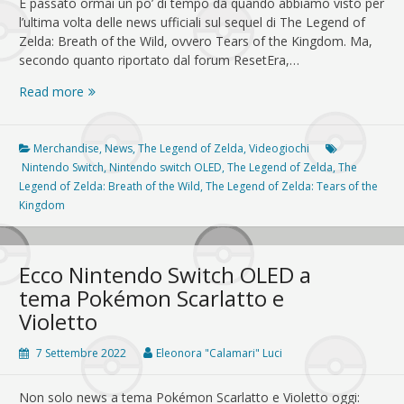
È passato ormai un po’ di tempo da quando abbiamo visto per
l’ultima volta delle news ufficiali sul sequel di The Legend of
Zelda: Breath of the Wild, ovvero Tears of the Kingdom. Ma,
secondo quanto riportato dal forum ResetEra,…
[RUMOR]
Read more
Comparse
in
rete
Merchandise
,
News
,
The Legend of Zelda
,
Videogiochi
alcune
Nintendo Switch
,
Nintendo switch OLED
,
The Legend of Zelda
,
The
immagini
Legend of Zelda: Breath of the Wild
,
The Legend of Zelda: Tears of the
di
Kingdom
una
Nintendo
Switch
Ecco Nintendo Switch OLED a
OLED
tema Pokémon Scarlatto e
a
Violetto
tema
Tears
7 Settembre 2022
Eleonora "Calamari" Luci
of
the
Kingdom
Non solo news a tema Pokémon Scarlatto e Violetto oggi: