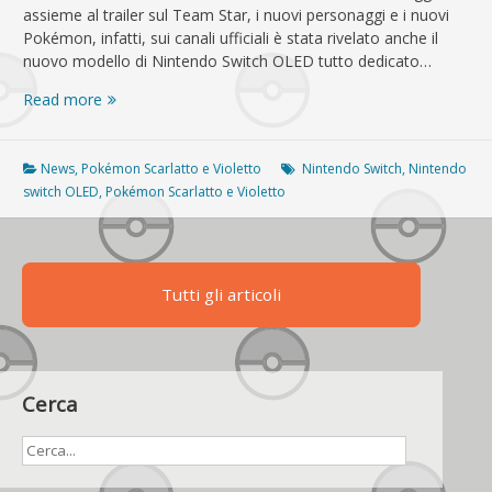
assieme al trailer sul Team Star, i nuovi personaggi e i nuovi
Pokémon, infatti, sui canali ufficiali è stata rivelato anche il
nuovo modello di Nintendo Switch OLED tutto dedicato…
Ecco
Read more
Nintendo
Switch
OLED
News
,
Pokémon Scarlatto e Violetto
Nintendo Switch
,
Nintendo
a
switch OLED
,
Pokémon Scarlatto e Violetto
tema
Pokémon
Scarlatto
e
Tutti gli articoli
Violetto
Cerca