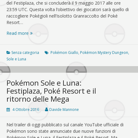
del Festiplaza, che si concluderà il 9 maggio 2017 alle ore
23:59 UTC. Questa volta l’obiettivo dei giocatori sarà quello di
raccogliere Pokégioli nell’Isolotto Granraccolto del Poké
Resort…
Pokémon
Read more
Sole
e
Luna:
Senza categoria
Pokémon Giallo
,
Pokémon Mystery Dungeon
,
a
Sole e Luna
caccia
di
Pokégioli
Pokémon Sole e Luna:
nel
Festiplaza, Poké Resort e il
sesto
ritorno delle Mega
minigioco
globale
4 Ottobre 2016
Davide Mannone
Nel trailer di oggi pubblicato sul canale YouTube ufficiale di
Pokémon sono state annunciate due nuove funzioni di
Pokémon Sole e Luna, il Festiplaza e il Poké Resort. Ma