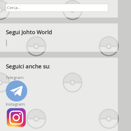
Amazon
Italia!
Segui Johto World
Seguici anche su:
Telegram:
Instagram: