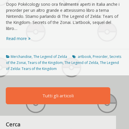
Dopo Pokécology sono ora finalmente aperti in Italia anche i
preorder per un altro grande e attesissimo libro a tema
Nintendo. Stiamo parlando di The Legend of Zelda: Tears of
the Kingdom- Secrets of the Zonai. L’artbook, sequel del
libro…
Tears
Read more
of
the
Kingdom
Merchandise
,
The Legend of Zelda
artbook
,
Preorder
,
Secrets
–
of the Zonai
,
Tears of the Kingdom
,
The Legend of Zelda
,
The Legend
Secrets
of Zelda: Tears of the Kingdom
of
the
Zonai:
i
Tutti gli articoli
preorder
dell’artbook
sono
attivi
anche
Cerca
su