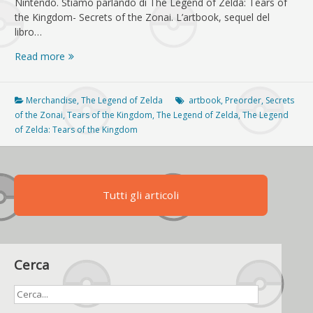
Nintendo. Stiamo parlando di The Legend of Zelda: Tears of
the Kingdom- Secrets of the Zonai. L’artbook, sequel del
libro…
Tears
Read more
of
the
Kingdom
Merchandise
,
The Legend of Zelda
artbook
,
Preorder
,
Secrets
–
of the Zonai
,
Tears of the Kingdom
,
The Legend of Zelda
,
The Legend
Secrets
of Zelda: Tears of the Kingdom
of
the
Zonai:
i
Tutti gli articoli
preorder
dell’artbook
sono
attivi
anche
Cerca
su
Amazon
Italia!