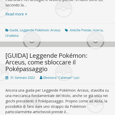
secondo la…
[GUIDA]
Read more
Leggende
Pokémon:
Arceus,
Guide
,
Leggende Pokémon: Arceus
Antiche Poesie
,
ricerca
,
dove
Ursaluna
trovare
le
Antiche
[GUIDA] Leggende Pokémon:
poesie
Arceus, come sbloccare il
Poképassaggio
31 Gennaio 2022
Eleonora "Calamari" Luci
Ancora una guida per Leggende Pokémon: Arceus, stavolta su
una meccanica fondamentale del titolo, anche se già vista nei
giochi precedenti: il Poképassaggio. Proprio come ad Alola, la
possibilità di farsi dare uno strappo da Pokémon
particolarmente amichevoli prende il…