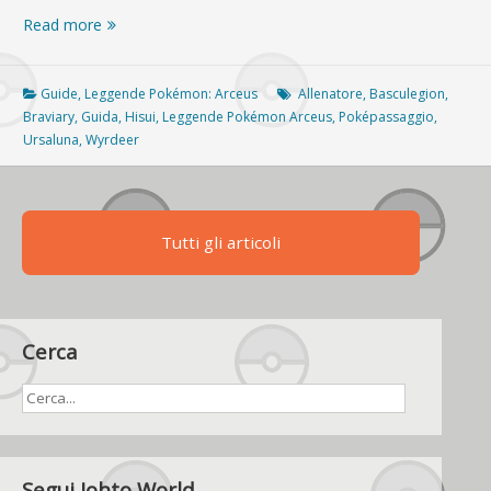
[GUIDA]
Read more
Leggende
Pokémon:
Arceus,
Guide
,
Leggende Pokémon: Arceus
Allenatore
,
Basculegion
,
come
Braviary
,
Guida
,
Hisui
,
Leggende Pokémon Arceus
,
Poképassaggio
,
sbloccare
Ursaluna
,
Wyrdeer
il
Poképassaggio
Tutti gli articoli
Cerca
Segui Johto World