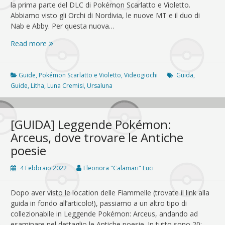
la prima parte del DLC di Pokémon Scarlatto e Violetto.
Abbiamo visto gli Orchi di Nordivia, le nuove MT e il duo di
Nab e Abby. Per questa nuova…
[GUIDA]
Read more
La
maschera
turchese:
Guide
,
Pokémon Scarlatto e Violetto
,
Videogiochi
Guida
,
come
Guide
,
Litha
,
Luna Cremisi
,
Ursaluna
completare
la
quest
[GUIDA] Leggende Pokémon:
“fotografica”
Arceus, dove trovare le Antiche
di
poesie
Litha
4 Febbraio 2022
Eleonora "Calamari" Luci
Dopo aver visto le location delle Fiammelle (trovate il link alla
guida in fondo all’articolo!), passiamo a un altro tipo di
collezionabile in Leggende Pokémon: Arceus, andando ad
esaminare nel dettaglio le Antiche poesie. In tutto sono 20;