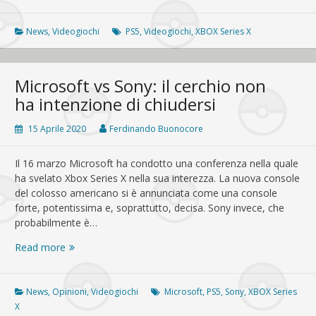
Inside:
mostrati
i
News
,
Videogiochi
PS5
,
Videogiochi
,
XBOX Series X
primi
giochi
di
Microsoft vs Sony: il cerchio non
Xbox
ha intenzione di chiudersi
Series
X
15 Aprile 2020
Ferdinando Buonocore
Il 16 marzo Microsoft ha condotto una conferenza nella quale
ha svelato Xbox Series X nella sua interezza. La nuova console
del colosso americano si è annunciata come una console
forte, potentissima e, soprattutto, decisa. Sony invece, che
probabilmente è…
Microsoft
Read more
vs
Sony:
il
News
,
Opinioni
,
Videogiochi
Microsoft
,
PS5
,
Sony
,
XBOX Series
cerchio
X