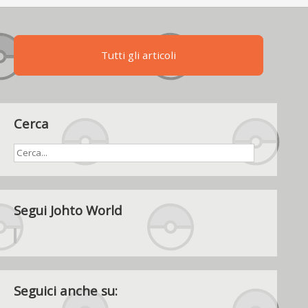
non
ha
intenzione
di
Tutti gli articoli
chiudersi
Cerca
Segui Johto World
Seguici anche su: