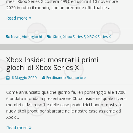
mesi. Xbox Series X costerà 499€ ed uscirà il 10 novembre
2020 in tutto il mondo, con un preordine effettuabile a…
Xbox
Read more
Series
X
e
News
,
Videogiochi
Xbox
,
Xbox Series S
,
XBOX Series X
Series
S:
è
Xbox Inside: mostrati i primi
finita
giochi di Xbox Series X
la
guerra
8 Maggio 2020
Ferdinando Buonocore
fredda
Come annunciato qualche giorno fa, ieri pomeriggio alle 17:00
è andata in onda la presentazione Xbox Inside nel quale diversi
membri di Microsoft e delle case produttrici hanno mostrato
nuovi titoli pronti per sbarcare nelle nostre case assieme ad
Xbox…
Xbox
Read more