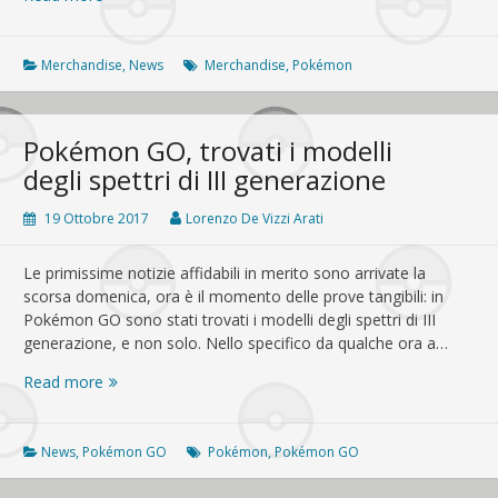
linea
di
merchandise
Merchandise
,
News
Merchandise
,
Pokémon
per
Rockruff:
magliette
Pokémon GO, trovati i modelli
e
degli spettri di III generazione
molto
altro!
19 Ottobre 2017
Lorenzo De Vizzi Arati
scorsa domenica, ora è il momento delle prove tangibili: in
Pokémon GO sono stati trovati i modelli degli spettri di III
generazione, e non solo. Nello specifico da qualche ora a…
Pokémon
Read more
GO,
trovati
i
News
,
Pokémon GO
Pokémon
,
Pokémon GO
modelli
degli