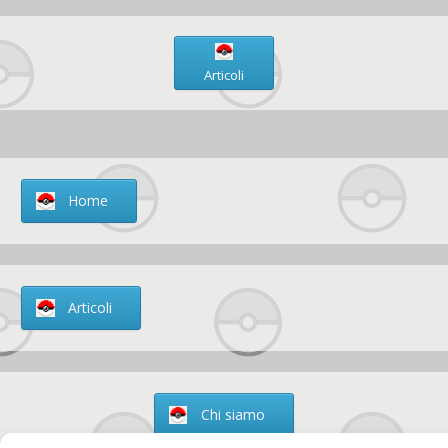
Articoli
Home
Articoli
Chi siamo