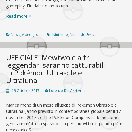
gameplay. Fin dal suo lancio una…
Aggiornamento
Read more
per
Nintendo
Switch:
News
,
Videogiochi
Nintendo
,
Nintendo Switch
condividi
video
e
UFFICIALE: Mewtwo e altri
trasferisci
leggendari saranno catturabili
salvataggi!
in Pokémon Ultrasole e
Ultraluna
19 Ottobre 2017
Lorenzo De Vizzi Arati
Manca meno di un mese all’uscita di Pokémon Ultrasole e
Ultraluna (lancio previsto in contemporanea globale per il 17
novembre 2017), e The Pokémon Company sa bene come
generare un’attesa spasmodica per i nuovi titoli quando più è
necessario. Se…