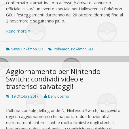
confermato stamattina, ma adesso è arrivato l’annuncio
ufficiale: ci sarà un evento speciale per Halloween in Pokémon
GO. I festeggiamenti dureranno dal 20 ottobre (domani) fino al
2 novembre e seguiranno più o…
Pokémon
Read more
GO,
è
ufficiale:
News
,
Pokémon GO
Pokémon
,
Pokémon GO
per
Halloween
un
Aggiornamento per Nintendo
nuovo
Switch: condividi video e
evento
trasferisci salvataggi!
e
la
19 Ottobre 2017
Dany Cosmo
III
generazione
L’ultima console della grande N, Nintendo Switch, ha ricevuto
oggi un aggiornamento che ha portato due funzionalità
estremamente interessanti e molto richieste dagli utenti: il
trasferimento dei salvataggi e la condivisione dei video di