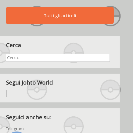
spettri
di
Tutti gli articoli
III
generazione
Cerca
Segui Johto World
Seguici anche su:
Telegram: