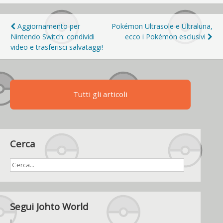
Navigazione
Aggiornamento per
Pokémon Ultrasole e Ultraluna,
Nintendo Switch: condividi
ecco i Pokémon esclusivi
articoli
video e trasferisci salvataggi!
Tutti gli articoli
Cerca
Segui Johto World