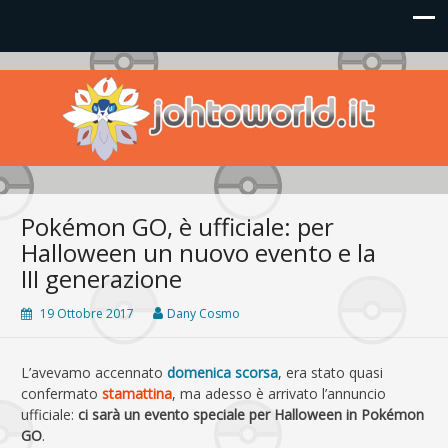
Johto World
Le novità più frizzanti dall'universo Pokémon e Nintendo
Pokémon GO, è ufficiale: per
Halloween un nuovo evento e la
III generazione
19 Ottobre 2017
Dany Cosmo
L’avevamo accennato
domenica scorsa
, era stato quasi
confermato
stamattina
, ma adesso è arrivato l’annuncio
ufficiale:
ci sarà un evento speciale per Halloween in Pokémon
GO
.