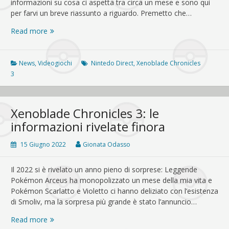
informazioni su cosa ci aspetta tra circa un mese e sono qui
per farvi un breve riassunto a riguardo. Premetto che…
Xenoblade
Read more
Chronicles
3
Direct:
News
,
Videogiochi
Nintedo Direct
,
Xenoblade Chronicles
le
3
ultime
novità
Xenoblade Chronicles 3: le
informazioni rivelate finora
15 Giugno 2022
Gionata Odasso
Il 2022 si è rivelato un anno pieno di sorprese: Leggende
Pokémon Arceus ha monopolizzato un mese della mia vita e
Pokémon Scarlatto e Violetto ci hanno deliziato con l’esistenza
di Smoliv, ma la sorpresa più grande è stato l’annuncio…
Xenoblade
Read more