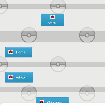
Articoli
Home
Articoli
Chi siamo