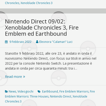
di
Chronicles
,
Xenoblade Chronicles 3
Xenoblade
Chronicles
3
Nintendo Direct 09/02:
e
Xenoblade Chronicles 3, Fire
Splatoon
Emblem ed Earthbound
3
9 Febbraio 2022
Eleonora "Calamari" Luci
Stanotte 9 febbraio 2022, alle ore 23, è andato in onda il
nuovissimo Nintendo Direct, con focus sui titoli in arrivo nel
2022 per la console Nintendo Switch. La presentazione è
andata in onda per circa quaranta minuti: tra i…
Nintendo
Read more
Direct
09/02:
Xenoblade
News
,
Videogiochi
Earthbound
,
Fire Emblem Warriors
,
Fire
Chronicles
Emblem Warriors: Three Houses
,
Nintendo Direct
,
Xenoblade
3,
Chronicles 3