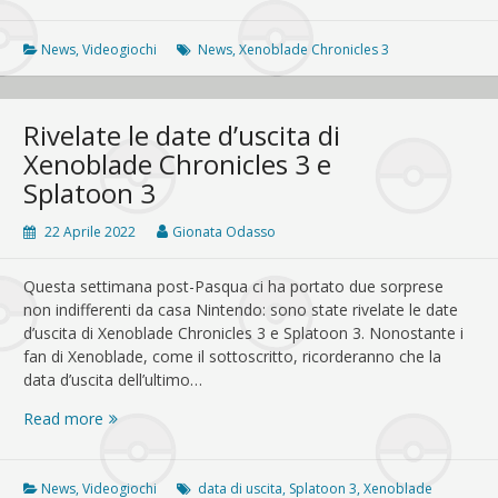
Chronicles
3:
le
News
,
Videogiochi
News
,
Xenoblade Chronicles 3
informazioni
rivelate
finora
Rivelate le date d’uscita di
Xenoblade Chronicles 3 e
Splatoon 3
22 Aprile 2022
Gionata Odasso
Questa settimana post-Pasqua ci ha portato due sorprese
non indifferenti da casa Nintendo: sono state rivelate le date
d’uscita di Xenoblade Chronicles 3 e Splatoon 3. Nonostante i
fan di Xenoblade, come il sottoscritto, ricorderanno che la
data d’uscita dell’ultimo…
Rivelate
Read more
le
date
d’uscita
News
,
Videogiochi
data di uscita
,
Splatoon 3
,
Xenoblade