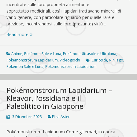
incentrate sulle loro proprietà alimentari e
soprattutto medicinali, così i lapidari trattavano minerali di
vario genere, con particolare riguardo per quelle rare e
preziose, incentrandosi sulle loro (presunte) virtù…
Pokémonstrorum
Read more
Lapidarium
–
Nihilego,
Anime
,
Pokémon Sole e Luna
,
Pokémon Ultrasole e Ultraluna
,
“medusa
Pokémonstrorum Lapidarium
,
Videogiochi
Curiosità
,
Nihilego
,
di
Pokémon Sole e Luna
,
Pokémonstrorum Lapidarium
cristallo”
Pokémonstrorum Lapidarium –
Kleavor, l’ossidiana e il
Paleolitico in Giappone
3 Dicembre 2023
Elisa Aster
Pokémonstrorum Lapidarium Come gli erbari, in epoca