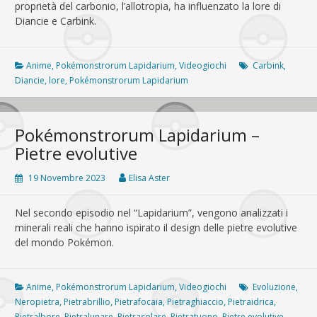
proprietà del carbonio, l’allotropia, ha influenzato la lore di
Diancie e Carbink.
Anime
,
Pokémonstrorum Lapidarium
,
Videogiochi
Carbink
,
Diancie
,
lore
,
Pokémonstrorum Lapidarium
Pokémonstrorum Lapidarium –
Pietre evolutive
19 Novembre 2023
Elisa Aster
Nel secondo episodio nel “Lapidarium”, vengono analizzati i
minerali reali che hanno ispirato il design delle pietre evolutive
del mondo Pokémon.
Anime
,
Pokémonstrorum Lapidarium
,
Videogiochi
Evoluzione
,
Neropietra
,
Pietrabrillio
,
Pietrafocaia
,
Pietraghiaccio
,
Pietraidrica
,
Pietralbore
,
Pietralunare
,
Pietrasolare
,
Pietratuono
,
Pietre evolutive
,