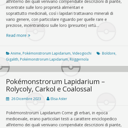
all’interno dei quali venivano compendiate descrizioni di piante,
incentrate sulle loro proprietà alimentari e
soprattutto medicinali, così i lapidari trattavano minerali di
vario genere, con particolare riguardo per quelle rare e
preziose, incentrandosi sulle loro (presunte) virtù…
Pokémonstrorum
Read more
Lapidarium
–
Roggenrola,
Anime
,
Pokémonstrorum Lapidarium
,
Videogiochi
Boldore
,
Boldore
Gigalith
,
Pokémonstrorum Lapidarium
,
Roggernola
e
Gigalith
Pokémonstrorum Lapidarium –
Rolycoly, Carkol e Coalossal
26 Dicembre 2023
Elisa Aster
Pokémonstrorum Lapidarium Come gli erbari, in epoca
medioevale, erano particolari testi a carattere enciclopedico
all’interno dei quali venivano compendiate descrizioni di piante,