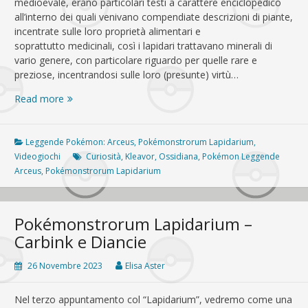
medioevale, erano particolari testi a carattere enciclopedico
all’interno dei quali venivano compendiate descrizioni di piante,
incentrate sulle loro proprietà alimentari e
soprattutto medicinali, così i lapidari trattavano minerali di
vario genere, con particolare riguardo per quelle rare e
preziose, incentrandosi sulle loro (presunte) virtù…
Pokémonstrorum
Read more
Lapidarium
–
Kleavor,
Leggende Pokémon: Arceus
,
Pokémonstrorum Lapidarium
,
l’ossidiana
Videogiochi
Curiosità
,
Kleavor
,
Ossidiana
,
Pokémon Leggende
e
Arceus
,
Pokémonstrorum Lapidarium
il
Paleolitico
in
Pokémonstrorum Lapidarium –
Giappone
Carbink e Diancie
26 Novembre 2023
Elisa Aster
Nel terzo appuntamento col “Lapidarium”, vedremo come una