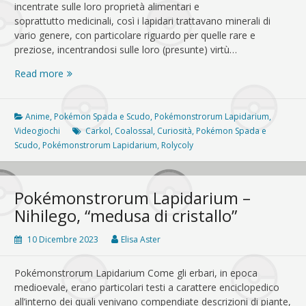
incentrate sulle loro proprietà alimentari e
soprattutto medicinali, così i lapidari trattavano minerali di
vario genere, con particolare riguardo per quelle rare e
preziose, incentrandosi sulle loro (presunte) virtù…
Pokémonstrorum
Read more
Lapidarium
–
Rolycoly,
Anime
,
Pokémon Spada e Scudo
,
Pokémonstrorum Lapidarium
,
Carkol
Videogiochi
Carkol
,
Coalossal
,
Curiosità
,
Pokémon Spada e
e
Scudo
,
Pokémonstrorum Lapidarium
,
Rolycoly
Coalossal
Pokémonstrorum Lapidarium –
Nihilego, “medusa di cristallo”
10 Dicembre 2023
Elisa Aster
Pokémonstrorum Lapidarium Come gli erbari, in epoca
medioevale, erano particolari testi a carattere enciclopedico
all’interno dei quali venivano compendiate descrizioni di piante,