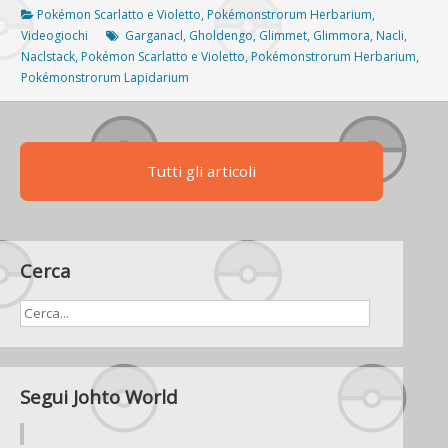
Nacli,
Pokémon Scarlatto e Violetto
,
Pokémonstrorum Herbarium
,
Naclstack
Videogiochi
Garganacl
,
Gholdengo
,
Glimmet
,
Glimmora
,
Nacli
,
e
Naclstack
,
Pokémon Scarlatto e Violetto
,
Pokémonstrorum Herbarium
,
Garganacl,
Pokémonstrorum Lapidarium
Glimmet
e
Glimmora,
Gholdengo
Tutti gli articoli
Cerca
Segui Johto World